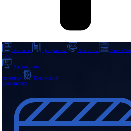
Новости
Документы
Контакты
Газета "М
Тау"
Виртуальная
приемная
Культурный
код кластера