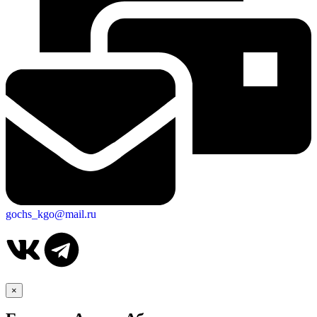
gochs_kgo@mail.ru
×