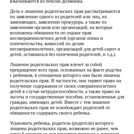
взыскиваются из пенсии должника.
Дела о лишении родительских прав рассматриваются
по заявлению одного из родителей или лиц, их
заменяющих, заявлению прокурора, а также по
заявлениям органов или организаций, на которые
возложены обязанности по охране прав
несовершеннолетних детей (органов опеки и
попечительства, комиссий по делам
несовершеннолетних, организаций для детей-сирот и
детей, оставшихся без попечения родителей, и т.д.).
Лишение родительских прав влечет за собой
прекращение всех прав, основанных на факте родства
с ребенком, в отношении которого они были лишены
родительских прав. В частности, они теряют право на
получение содержания от своих совершеннолетних
Туризм
детей в случае нетрудоспособности, а также право на
льготы и государственные пособия, установленные для
граждан, имеющих детей. Вместе с тем лишение
родительских прав не освобождает родителей от
обязанности содержать своего ребенка.
Усыновить ребенка, родитель (родители) которого
лишены родительских прав, возможно не ранее, чем
через 6 месяцев со дня принятия решения о лишении