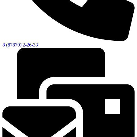
Новости
Документы
Контакты
Газета "Минги Тау"
Виртуальная
8 (87879) 2-26-33
приемная
Культурный
код кластера