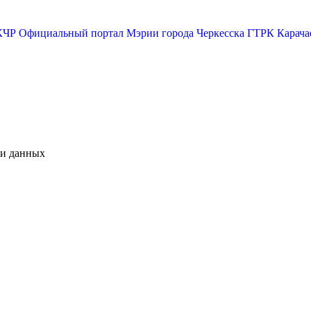
КЧР
Официальный портал Мэрии города Черкесска
ГТРК Карача
чи данных
М