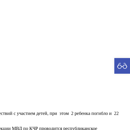
рия
ствий с участием детей, при этом 2 ребенка погибло и 22
спекции МВД по КЧР проводится республиканское