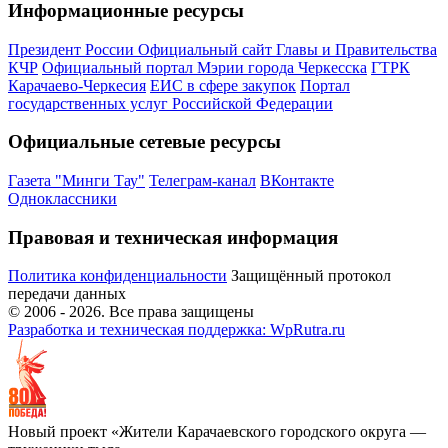
Информационные ресурсы
Президент России
Официальный сайт Главы и Правительства
КЧР
Официальный портал Мэрии города Черкесска
ГТРК
Карачаево-Черкесия
ЕИС в сфере закупок
Портал
государственных услуг Российской Федерации
Официальные сетевые ресурсы
Газета "Минги Тау"
Телеграм-канал
ВКонтакте
Одноклассники
Правовая и техническая информация
Политика конфиденциальности
Защищённый протокол
передачи данных
© 2006 -
2026
. Все права защищены
Разработка и техническая поддержка: WpRutra.ru
Новый проект «Жители Карачаевского городского округа —