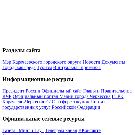
Разделы сайта
Мэр Карачаевского городского округа
Новости
Документы
Городская среда
Туризм
Виртуальная приемная
Информационные ресурсы
Президент России
Официальный сайт Главы и Правительства
КЧР
Официальный портал Мэрии города Черкесска
ГТРК
Карачаево-Черкесия
ЕИС в сфере закупок
Портал
государственных услуг Российской Федерации
Официальные сетевые ресурсы
Газета "Минги Тау"
Телеграм-канал
ВКонтакте