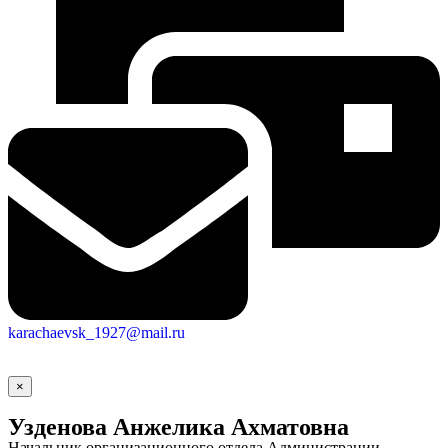
karachaevsk_1927@mail.ru
×
Узденова Анжелика Ахматовна
Начальник организационного отдела Администрации