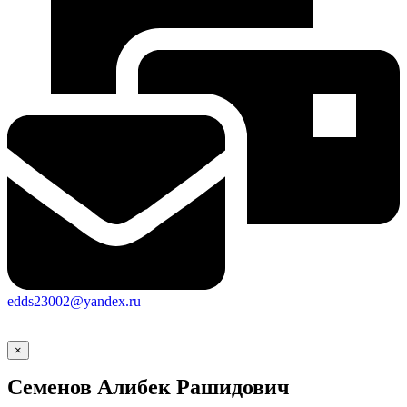
edds23002@yandex.ru
×
Семенов Алибек Рашидович