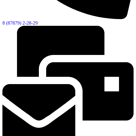
8 (87879) 2-28-29
Социальные
видеоролики
Веб
камера