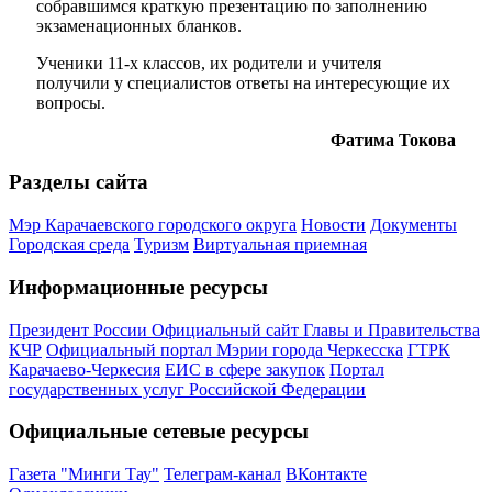
собравшимся краткую презентацию по заполнению
экзаменационных бланков.
Ученики 11-х классов, их родители и учителя
получили у специалистов ответы на интересующие их
вопросы.
Фатима Токова
Разделы сайта
Мэр Карачаевского городского округа
Новости
Документы
Городская среда
Туризм
Виртуальная приемная
Информационные ресурсы
Президент России
Официальный сайт Главы и Правительства
КЧР
Официальный портал Мэрии города Черкесска
ГТРК
Карачаево-Черкесия
ЕИС в сфере закупок
Портал
государственных услуг Российской Федерации
Официальные сетевые ресурсы
Газета "Минги Тау"
Телеграм-канал
ВКонтакте