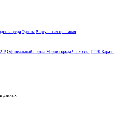
одская среда
Туризм
Виртуальная приемная
КЧР
Официальный портал Мэрии города Черкесска
ГТРК Карача
чи данных