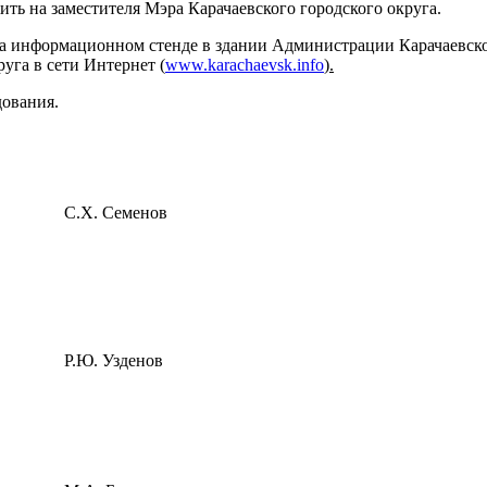
ть на заместителя Мэра Карачаевского городского округа.
 информационном стенде в здании Администрации Карачаевского г
руга в сети Интернет
(
www.karachaevsk.info
).
дования.
С.Х. Семенов
Р.Ю. Узденов