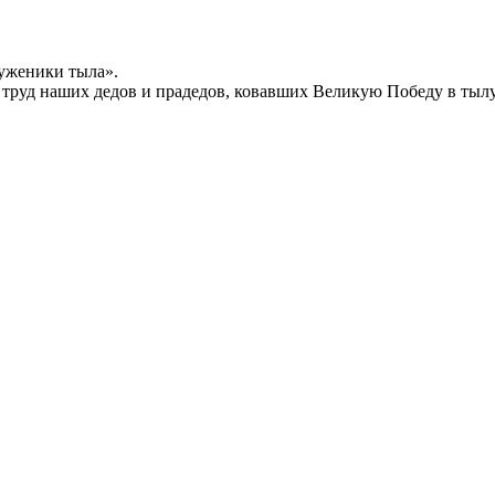
уженики тыла».
й труд наших дедов и прадедов, ковавших Великую Победу в тыл