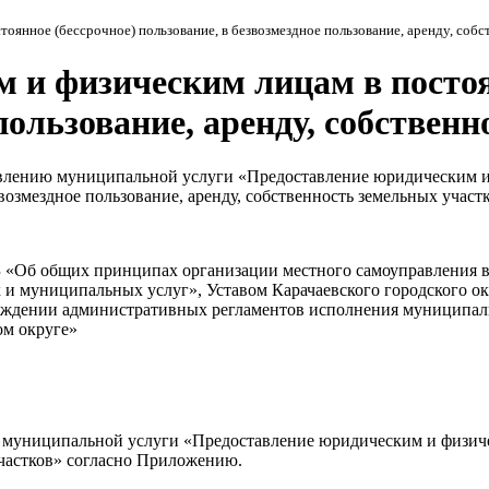
оянное (бессрочное) пользование, в безвозмездное пользование, аренду, собс
 и физическим лицам в постоя
 пользование, аренду, собствен
влению муниципальной услуги «Предоставление юридическим и ф
возмездное пользование, аренду, собственность земельных участ
З «Об общих принципах организации местного самоуправления в
х и муниципальных услуг», Уставом Карачаевского городского 
утверждении административных регламентов исполнения муницип
ом округе»
 муниципальной услуги «Предоставление юридическим и физичес
участков» согласно Приложению.