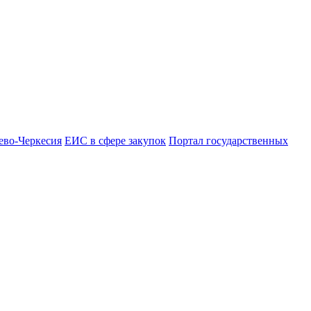
ево-Черкесия
ЕИС в сфере закупок
Портал государственных