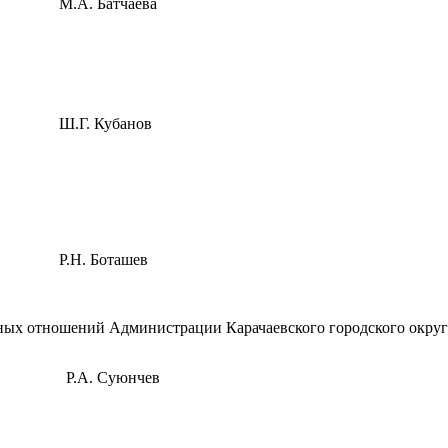
М.А. Батчаева
Ш.Г. Кубанов
Р.Н. Боташев
х отношений Администрации Карачаевского городского округ
Р.А. Суюнчев