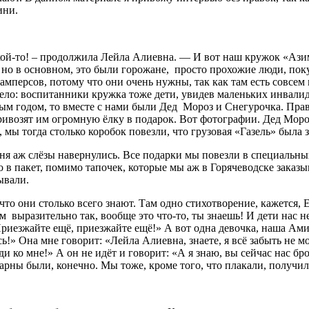
ини.
кой-то! – продолжила Лейла Алиевна. — И вот наш кружок «Ази
, но в основном, это были горожане, просто прохожие люди, пок
мперсов, потому что они очень нужны, так как там есть совсем 
ело: воспитанники кружка тоже дети, увидев маленьких инвалид
ым годом, то вместе с нами были Дед Мороз и Снегурочка. Правд
ивозят им огромную ёлку в подарок. Вот фотографии. Дед Мороз
мы тогда столько коробок повезли, что грузовая «Газель» была з
меня аж слёзы навернулись. Все подарки мы повезли в специаль
в пакет, помимо тапочек, которые мы аж в Горячеводске заказы
ывали.
то они столько всего знают. Там одно стихотворение, кажется, Е
м выразительно так, вообще это что-то, ты знаешь! И дети нас не
иезжайте ещё, приезжайте ещё!» А вот одна девочка, наша Амина
сь!» Она мне говорит: «Лейла Алиевна, знаете, я всё забыть не 
 ко мне!» А он не идёт и говорит: «А я знаю, вы сейчас нас брос
одарны были, конечно. Мы тоже, кроме того, что плакали, получи