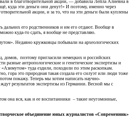
вовали в благотворительной акции, — добавила Лейла Алиевна в
щё, куда эти деньги они денут!» И поэтому, именно через
готворительной акции, и за то, что на эти деньги были куплены
оть дальних его родственников и им его отдают. Вообще в
 можно куда-то сдать, я вообще не представляю.
имутом». Недавно кружковцы побывали на археологических
иц, домов, поэтому пригласили немецких и российских
сти разные антропологические и генетические экспертизы и
с «Азимутом» туда ездили, походили по этим раскопкам.
но, гора это природная такая создала его силуэт или люди тоже
 потом покажу. Теперь мы хотим написать научно-
эр
 ждут результатов экспертизы из Германии. Весной мы с
том она вся, как и ее воспитанники – такие неугомонные,
творческое объединение юных журналистов «Современник»