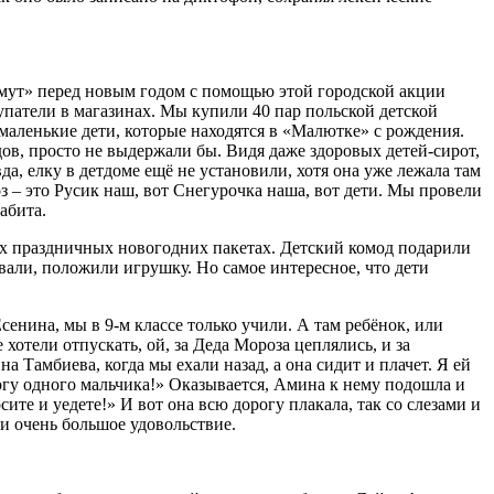
мут» перед новым годом с помощью этой городской акции
упатели в магазинах. Мы купили 40 пар польской детской
маленькие дети, которые находятся в «Малютке» с рождения.
ов, просто не выдержали бы. Видя даже здоровых детей-сирот,
а, елку в детдоме ещё не установили, хотя она уже лежала там
 – это Русик наш, вот Снегурочка наша, вот дети. Мы провели
абита.
ных праздничных новогодних пакетах. Детский комод подарили
вали, положили игрушку. Но самое интересное, что дети
сенина, мы в 9-м классе только учили. А там ребёнок, или
 хотели отпускать, ой, за Деда Мороза цеплялись, и за
 Тамбиева, когда мы ехали назад, а она сидит и плачет. Я ей
могу одного мальчика!» Оказывается, Амина к нему подошла и
ите и уедете!» И вот она всю дорогу плакала, так со слезами и
ли очень большое удовольствие.