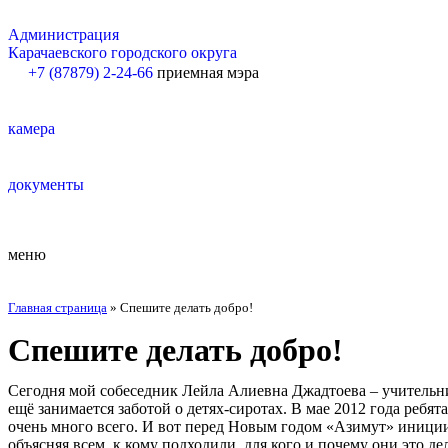
Администрация
Карачаевского городского округа
+7 (87879) 2-24-66
приемная мэра
камера
документы
меню
Главная страница
»
Спешите делать добро!
Спешите делать добро!
Сегодня мой собеседник Лейла Алиевна Джадтоева – учительн
ещё занимается заботой о детях-сиротах. В мае 2012 года ребя
очень много всего. И вот перед Новым годом «Азимут» иници
объясняя всем, к кому подходили, для кого и почему они это д