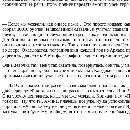
особенности ее речи, чтобы полнее передать эмоции моей геро
— Когда мы уезжали, как они за нами… Это просто кошмар ка
собрал 30000 рублей. И школьники сдавали, и учителя сдавали
обуви, развивающие и обучающие игры, а также очень много па
Детей-инвалидов нам не показывают, потому что это очень тяж
они начинали тихонько плакать. Так как мы поехали перед Нов
во дворе. Оказывается, пограничники каждый год из Архыза пр
утренник для детей. А вот фотографии с нашей первой поездки, 
Одна девочка там меня так схватила, повернулась, обняла, у 
— очень красивый, большой, зимние куртки. Каждому отдельно 
принимали активное участие в плясках, стихотворения рассказ
— Да! Они такие стихи рассказывали, мы были просто в шоке, ч
двое, трое детей встали и начали рассказывать этот стих. Причё
Снегурочку цеплялись, когда мы уже уезжали. Кричали нам: «Пр
говорю: «Ну что ты, Амина, плачешь, всё уже, ну-ка успокоила
спросила: «А ты почему не танцуешь и не играешь со всеми? Иди
заснула в автобусе. Ну, в общем, вот так. Они нам очень благ