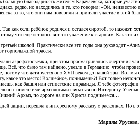
ить большую благодарность жителям Карачаевска, которые участ
нако, редко, но находились и те, кто говорил: «Ой, неизвестно е
евска за то, что они нам поверили и приняли участие в этой бла
 Так как если ребёнок родился и остался сиротой, то находят, х
Потому что ещё осталось вот это уважение к старшим. Как это их
 третьей школой. Практически все эти годы она руководит «Аз
 от горнолыжной трассы.
елали аэрофотосъёмки, при этом просматривались очертания ул
ще. Всё, что было там найдено, увезли в Германию, чтобы прове
е, потому что датируется оно XVII веком до нашей эры. Вот мы 
гу, какое это место! Волшебное, понимаешь?! Вот только непонят
 знаешь, как башня или египетские пирамиды. Я тебе фотографии
М
ельно с немецкими археологами связаться по Интернету. Ученые
 Нижний Архыз, по дороге на лик Христа поднимемся…
ней акции, перешла к интересному рассказу о раскопках. Но в э
Мариям Урусова, 