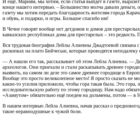
И ещё, Мариям, мы хотим, если статья выйдет в газете, выраз
конце нашего интервью. – Большинство молча давали деньги, од
газету мы хотим передать благодарность жителям города Карача
и обувь, и подарки, и игры. Большое спасибо им!
В Чечне говорят вообще нет детдомов и домов для престарелых.
кавказских республиках дома для престарелых – это редкость. 
Вся трудовая биография Лейлы Алиевны Джадтоевой связана с
раскопках на плато Бийчесын, которые проводятся неподалеку
— А нашли его так, рассказывает об этом Лейла Алиевна. — Д
археологов. Они приехали и стали раскапывать древнее городи
выявить, на самом ли деле это самое древнее городище в Европ
Вообще это просто великолепное место! Я просто сказать не мо
какие-то усилия приложили, чтобы гора такая была. Это гора,
исследовательскую работу по этому городищу. Нам надо обязат
«Азамутом» обязательно ещё поедем на дольмены, потом — в
В нашем интервью Лейла Алиевна, начав рассказ о предновогод
такие неравнодушные к чужой боли.