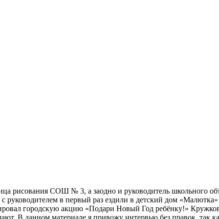
Мэ
ица рисования СОШ № 3, а заодно и руководитель школьного об
та с руководителем в первый раз ездили в детский дом «Малютка
ировал городскую акцию «Подари Новый Год ребёнку!» Кружковц
елают. В данном материале я привожу интервью без правок, так к