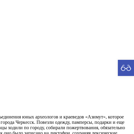
рия
ъединения юных археологов и краеведов «Азимут», которое
» города Черкесск. Повезли одежду, памперсы, подарки и еще
ы ходили по городу, собирали пожертвования, обязательно
ак оно было записано на диктофон, сохраняя лексические